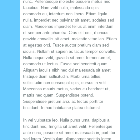
nunc. Pellentesque molestie posuere metus nec
faucibus. Nam velit nulla, malesuada quis
commodo eu, interdum non libero. Etiam ligula
nulla, imperdiet nec pulvinar sit amet, sodales sed
diam. Maecenas imperdiet tellus at enim interdum
et semper ante pharetra. Cras elit orci, rhoncus
gravida convallis sit amet, molestie vitae leo. Etiam
at egestas orci. Fusce auctor pretium diam sed
iaculis. Nullam ut sapien ac lacus tempor convallis.
Nulla neque velit, gravida sit amet fermentum et,
commodo ut lectus. Fusce sed hendrerit quam.
Aliquam iaculis nibh nec dui malesuada sit amet
tristique diam sollicitudin. Morbi urna tellus,
sollicitudin non consequat quis, cursus in velit.
Maecenas mauris metus, varius eu hendrerit ut,
mattis nec quam. Suspendisse potenti.
Suspendisse pretium arcu ac lectus porttitor
tincidunt. In hac habitasse platea dictumst.
In vel vulputate leo. Nulla purus urna, dapibus a
tincidunt nec, fringilla sit amet velit. Pellentesque
ante nunc, posuere sit amet malesuada in, porttitor
sed lorem. Vestibulum ullamcorper sagittis lorem